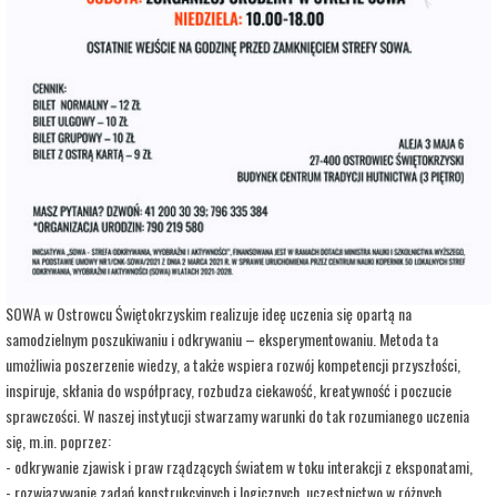
adres:
Aleja 3 Maja 6
data i godzina:
14.06.2026, g. 15:00
Info
Opis wydarzenia:
Strefa Odkrywania, Wyobraźni i Aktywności SOWA, to inicjatywa Ministra Edukacji i
Nauki. Wpisuje się w programy realizowane przez Ministra w ramach Społecznej
Odpowiedzialności Nauki, mające na celu popularyzację i upowszechnianie nauki oraz
badań naukowych.
SOWA w Ostrowcu Świętokrzyskim realizuje ideę uczenia się opartą na
samodzielnym poszukiwaniu i odkrywaniu – eksperymentowaniu. Metoda ta
umożliwia poszerzenie wiedzy, a także wspiera rozwój kompetencji przyszłości,
inspiruje, skłania do współpracy, rozbudza ciekawość, kreatywność i poczucie
sprawczości. W naszej instytucji stwarzamy warunki do tak rozumianego uczenia
się, m.in. poprzez:
- odkrywanie zjawisk i praw rządzących światem w toku interakcji z eksponatami,
- rozwiązywanie zadań konstrukcyjnych i logicznych, uczestnictwo w różnych