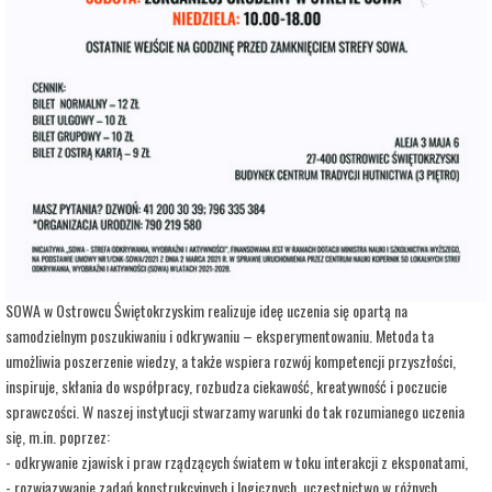
adres:
Aleja 3 Maja 6
data i godzina:
14.06.2026, g. 11:00
Info
Opis wydarzenia:
Strefa Odkrywania, Wyobraźni i Aktywności SOWA, to inicjatywa Ministra Edukacji i
Nauki. Wpisuje się w programy realizowane przez Ministra w ramach Społecznej
Odpowiedzialności Nauki, mające na celu popularyzację i upowszechnianie nauki oraz
badań naukowych.
SOWA w Ostrowcu Świętokrzyskim realizuje ideę uczenia się opartą na
samodzielnym poszukiwaniu i odkrywaniu – eksperymentowaniu. Metoda ta
umożliwia poszerzenie wiedzy, a także wspiera rozwój kompetencji przyszłości,
inspiruje, skłania do współpracy, rozbudza ciekawość, kreatywność i poczucie
sprawczości. W naszej instytucji stwarzamy warunki do tak rozumianego uczenia
się, m.in. poprzez:
- odkrywanie zjawisk i praw rządzących światem w toku interakcji z eksponatami,
- rozwiązywanie zadań konstrukcyjnych i logicznych, uczestnictwo w różnych