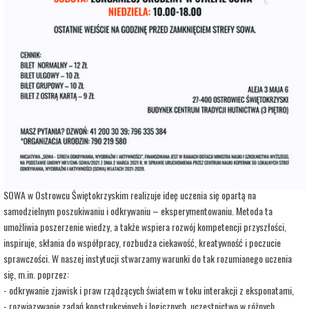
adres:
Aleja 3 Maja 6
data i godzina:
12.06.2026, g. 12:00
Info
Opis wydarzenia:
Strefa Odkrywania, Wyobraźni i Aktywności SOWA, to inicjatywa Ministra Edukacji i
Nauki. Wpisuje się w programy realizowane przez Ministra w ramach Społecznej
Odpowiedzialności Nauki, mające na celu popularyzację i upowszechnianie nauki oraz
badań naukowych.
SOWA w Ostrowcu Świętokrzyskim realizuje ideę uczenia się opartą na
samodzielnym poszukiwaniu i odkrywaniu – eksperymentowaniu. Metoda ta
umożliwia poszerzenie wiedzy, a także wspiera rozwój kompetencji przyszłości,
inspiruje, skłania do współpracy, rozbudza ciekawość, kreatywność i poczucie
sprawczości. W naszej instytucji stwarzamy warunki do tak rozumianego uczenia
się, m.in. poprzez:
- odkrywanie zjawisk i praw rządzących światem w toku interakcji z eksponatami,
- rozwiązywanie zadań konstrukcyjnych i logicznych, uczestnictwo w różnych