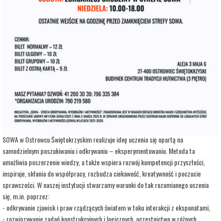
adres:
Aleja 3 Maja 6
data i godzina:
11.06.2026, g. 11:00
Info
Opis wydarzenia:
Strefa Odkrywania, Wyobraźni i Aktywności SOWA, to inicjatywa Ministra Edukacji i
Nauki. Wpisuje się w programy realizowane przez Ministra w ramach Społecznej
Odpowiedzialności Nauki, mające na celu popularyzację i upowszechnianie nauki oraz
badań naukowych.
SOWA w Ostrowcu Świętokrzyskim realizuje ideę uczenia się opartą na
samodzielnym poszukiwaniu i odkrywaniu – eksperymentowaniu. Metoda ta
umożliwia poszerzenie wiedzy, a także wspiera rozwój kompetencji przyszłości,
inspiruje, skłania do współpracy, rozbudza ciekawość, kreatywność i poczucie
sprawczości. W naszej instytucji stwarzamy warunki do tak rozumianego uczenia
się, m.in. poprzez:
- odkrywanie zjawisk i praw rządzących światem w toku interakcji z eksponatami,
- rozwiązywanie zadań konstrukcyjnych i logicznych, uczestnictwo w różnych