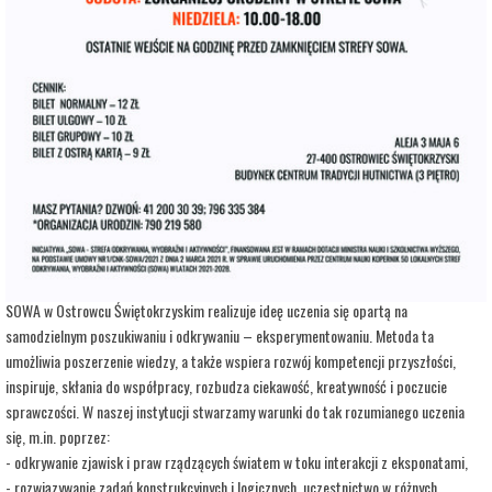
adres:
Aleja 3 Maja 6
data i godzina:
09.06.2026, g. 13:00
Info
Opis wydarzenia:
Strefa Odkrywania, Wyobraźni i Aktywności SOWA, to inicjatywa Ministra Edukacji i
Nauki. Wpisuje się w programy realizowane przez Ministra w ramach Społecznej
Odpowiedzialności Nauki, mające na celu popularyzację i upowszechnianie nauki oraz
badań naukowych.
SOWA w Ostrowcu Świętokrzyskim realizuje ideę uczenia się opartą na
samodzielnym poszukiwaniu i odkrywaniu – eksperymentowaniu. Metoda ta
umożliwia poszerzenie wiedzy, a także wspiera rozwój kompetencji przyszłości,
inspiruje, skłania do współpracy, rozbudza ciekawość, kreatywność i poczucie
sprawczości. W naszej instytucji stwarzamy warunki do tak rozumianego uczenia
się, m.in. poprzez:
- odkrywanie zjawisk i praw rządzących światem w toku interakcji z eksponatami,
- rozwiązywanie zadań konstrukcyjnych i logicznych, uczestnictwo w różnych