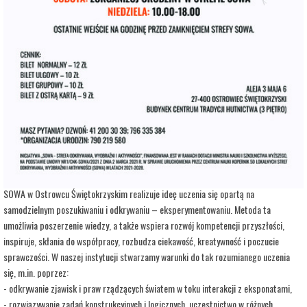
adres:
Aleja 3 Maja 6
data i godzina:
07.06.2026, g. 13:00
Info
Opis wydarzenia:
Strefa Odkrywania, Wyobraźni i Aktywności SOWA, to inicjatywa Ministra Edukacji i
Nauki. Wpisuje się w programy realizowane przez Ministra w ramach Społecznej
Odpowiedzialności Nauki, mające na celu popularyzację i upowszechnianie nauki oraz
badań naukowych.
SOWA w Ostrowcu Świętokrzyskim realizuje ideę uczenia się opartą na
samodzielnym poszukiwaniu i odkrywaniu – eksperymentowaniu. Metoda ta
umożliwia poszerzenie wiedzy, a także wspiera rozwój kompetencji przyszłości,
inspiruje, skłania do współpracy, rozbudza ciekawość, kreatywność i poczucie
sprawczości. W naszej instytucji stwarzamy warunki do tak rozumianego uczenia
się, m.in. poprzez:
- odkrywanie zjawisk i praw rządzących światem w toku interakcji z eksponatami,
- rozwiązywanie zadań konstrukcyjnych i logicznych, uczestnictwo w różnych