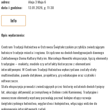
adres:
Aleja 3 Maja 6
data i godzina:
13.01.2026, g. 11:30
Info
Opis wydarzenia:
Centrum Tradycji Hutnictwa w Ostrowcu Świętokrzyskim przybliża zwiedzającym
hutnicze tradycje miasta i regionu. Urządzone na dwóch kondygnacjach dawnego
Zakładowego Domu Kultury Huty im. Marcelego Nowotki ekspozycje, łączą elementy
tradycyjne – makiety, modele czy artefakty historyczne z elementami
interaktywnymi. W Centrum Tradycji Hutnictwa wykorzystane zostały stoły
multimedialne, panele dotykowe, projektory, gry edukacyjne oraz czytniki i
odtwarzacze.
Stała ekspozycja prowadzi zwiedzających przez historię ostatnich dwóch tysięcy
lat, ukazując aktywność przemysłową w Dolinie rzeki Kamiennej. Tradycyjne i
nowoczesne elementy wystawy pozwalają poznać kolejne etapy rozwoju
świętokrzyskiego hutnictwa, węglarstwa i kolejnictwa, włączając widzów do
wykonywania interaktywnych zadań.