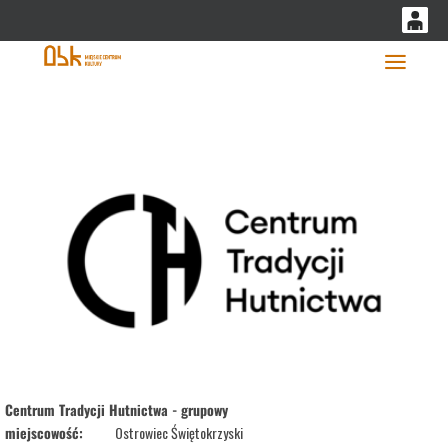
'
0
0,00
Głó
PLN
14
53
Centrum Tradycji Hutnictwa - grupowy
miejscowość:
Ostrowiec Świętokrzyski