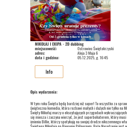
MIKOŁAJ I EKIPA - 2D dubbing
miejscowość:
Ostrowiec Świętokrzyski
adres:
Aleja 3 Maja 6
data i godzina:
05.12.2025, g. 16:45
Info
Opis wydarzenia:
W tym roku Święta będą bardziej niż super! To wszystko za sprawą
świąteczna komedia, która rozbawi małych i dużych nie tylko na Mi
Święty Mikołaj marzy o ekscytujących przygodach wykraczających 
się miesza i zaczyna wierzyć, że jest superbohaterem, który musi 
imieniu Billie, którzy spotykają na swojej drodze nikczemnego 
Świętego Mikołaja na Biegunie Północnym. Boże Narodzenie jest