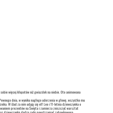
 sobie więcej kłopotów niż gwiazdek na niebie. Oto animowana
. Pewnego dnia, w wyniku nagłego uderzenia w głowę, wszystko mu
ika. W ślad za nim udają się elf Leo i 11-letnia dziewczynka o
dawaniem prezentów na Święta i zamierza zniszczyć warsztat
m oraz dziewczynką dadzą radę powstrzymać zabawkowego