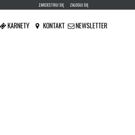
ZAREJESTRUJ SIĘ
ZALOGUJ SIĘ
0
KARNETY
KONTAKT
NEWSLETTER
0,00
PLN
14
52