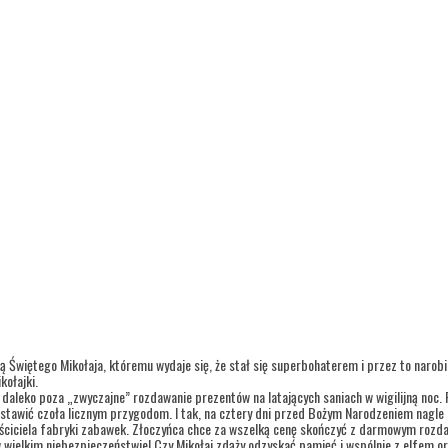
 Świętego Mikołaja, któremu wydaje się, że stał się superbohaterem i przez to narobi
kołajki.
daleko poza „zwyczajne” rozdawanie prezentów na latających saniach w wigilijną noc
stawić czoła licznym przygodom. I tak, na cztery dni przed Bożym Narodzeniem nagle zn
właściciela fabryki zabawek. Złoczyńca chce za wszelką cenę skończyć z darmowym roz
 w wielkim niebezpieczeństwie! Czy Mikołaj zdąży odzyskać pamięć i wspólnie z elfe