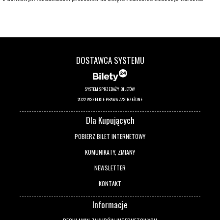
Świętego Mikołaja na Biegunie Północnym. Boże Narodzenie jest w wielkim
niebezpieczeństwie! Czy Mikołaj zdąży odzyskać pamięć i wspólnie z elfem oraz
dziewczynką dadzą radę powstrzymać zabawkowego złoczyńcę? Czasu jest już
mało, a Pierwsza Gwiazdka tuż tuż!
DOSTAWCA SYSTEMU
SYSTEM SPRZEDAŻY BILETÓW
2022 WSZELKIE PRAWA ZASTRZEŻONE
Dla Kupujących
POBIERZ BILET INTERNETOWY
KOMUNIKATY, ZMIANY
NEWSLETTER
KONTAKT
Informacje