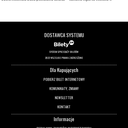
ekskluzywnym hotelu SPA i uzbrojona w poradnik „Seks dla opornych” próbuje
rozpalić dawny ogień namiętności. Nieoczekiwane spotkanie z młodym i pewnym
siebie Maksem, szefem Grzegorza, i jego spontaniczną, seksowną partnerką Domi
sprawia, że ich pobyt nabiera nieoczekiwanego tempa, pełnego napięć i pokus.
Czy ten wyjazd pomoże im na nowo odkryć siebie i przypomnieć, na czym polega
DOSTAWCA SYSTEMU
sztuka bycia razem?
SYSTEM SPRZEDAŻY BILETÓW
2022 WSZELKIE PRAWA ZASTRZEŻONE
Dla Kupujących
POBIERZ BILET INTERNETOWY
KOMUNIKATY, ZMIANY
NEWSLETTER
KONTAKT
Informacje