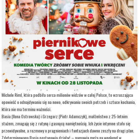
adres:
Aleja 3 Maja 6
data i godzina:
09.12.2025, g. 18:15
Info
Opis wydarzenia:
Czy związek z długim stażem oznacza kres namiętności, czy może dopiero wtedy
rodzi się prawdziwa bliskość? Ilona Ostrowska i Piotr Adamczyk w pełnej humoru
historii o parze, która próbuje na nowo rozbudzić pożądanie i poznać swoje
pragnienia.
Film inspirowany przebojową sztuką teatralną „Seks dla opornych” autorstwa
Michele Riml, która podbiła serca milionów widzów w całej Polsce, to wzruszająca
opowieść o odnajdywaniu się na nowo, odkrywaniu swoich potrzeb i sztuce kochania,
która nie ma terminu ważności.
Basia (Ilona Ostrowska) i Grzegorz (Piotr Adamczyk), małżeństwo z 25-letnim
stażem, zmagają się z rutyną i gasnącą namiętnością. Ich życie intymne stało się
przewidywalne, a rozmowy o pragnieniach i fantazjach dawno zeszły na drugi plan.
Zdeterminowana Basia postanawia działać – namawia męża na weekend w