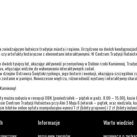
a zwiedzającym hutnicze tradycje miasta i regionu. Urządzone na dwóch kondygnacja
 czy artefakty historyczne z elementami interaktywnymi. W Centrum Tradycji Hutnictw
h dwóch tysięcy lat, ukazując aktywność przemysłową w Dolinie rzeki Kamiennej. Trady
twa, włączając widzów do wykonywania interaktywnych zadań.
dziejów Ostrowca Świętokrzyskiego, jego historii i ewolucji, ukazująca szczególnie za
 zostanie w pamięci. Nowoczesne wnętrza, różnorodność wystawy i interaktywny charak
 Kamienną!
ty można nabycia w recepcji OBK (poniedziałek – piątek w godz. 8.00 – 15.00), kasie ki
ie Centrum Tradycji Hutnictwa przy Alei 3 Maja 6 (wtorek – piątek, oraz niedziela, 
e biletów online opłata manipulacyjna wynosi 1 zł (bilety grupowe) i 2 zł (bilety indywi
ch
Informacje
Warto wiedzieć
NTERNETOWY
REGULAMIN ZAKUPÓW
INFORMACJE O ZNIŻKA