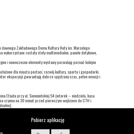
ch dawnego Zakładowego Domu Kultury Huty im. Marcelego
a wykorzystane zostały stoły multimedialne, panele dotykowe,
cyjne i nowoczesne elementy wystawy pozwalają poznać kolejne
służone dla miasta postaci, rozwój kultury, sportu i gospodarki.
ter ekspozycji gwarantują dobrze spędzony czas, pełen emocji i
na Etiuda przy ul. Siennieńskiej 54 (wtorek – niedziela, kasa
kasa czynna na 30 minut przed pierwszym wejściem do CTH i
dualne).
Pobierz aplikację
CH