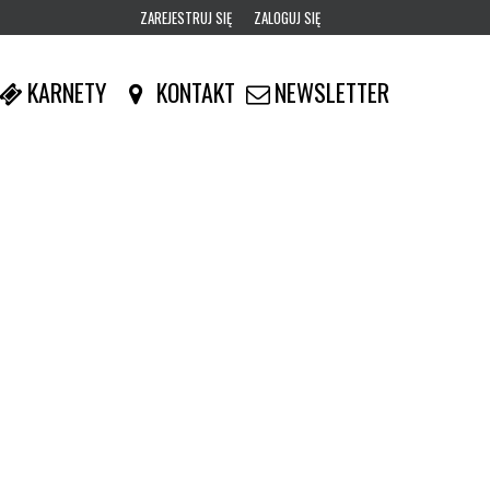
ZAREJESTRUJ SIĘ
ZALOGUJ SIĘ
0
KARNETY
KONTAKT
NEWSLETTER
0,00
PLN
14
53