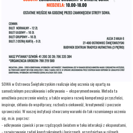
adres:
Aleja 3 Maja 6
data i godzina:
17.12.2025, g. 10:00
Info
Opis wydarzenia:
Strefa Odkrywania, Wyobraźni i Aktywności SOWA, to inicjatywa Ministra Edukacji i
Nauki. Wpisuje się w programy realizowane przez Ministra w ramach Społecznej
Odpowiedzialności Nauki, mające na celu popularyzację i upowszechnianie nauki oraz
badań naukowych.
SOWA w Ostrowcu Świętokrzyskim realizuje ideę uczenia się opartą na
samodzielnym poszukiwaniu i odkrywaniu – eksperymentowaniu. Metoda ta
umożliwia poszerzenie wiedzy, a także wspiera rozwój kompetencji przyszłości,
inspiruje, skłania do współpracy, rozbudza ciekawość, kreatywność i poczucie
sprawczości. W naszej instytucji stwarzamy warunki do tak rozumianego uczenia
się, m.in. poprzez:
- odkrywanie zjawisk i praw rządzących światem w toku interakcji z eksponatami,
- rozwiązywanie zadań konstrukcyjnych i logicznych, uczestnictwo w różnych