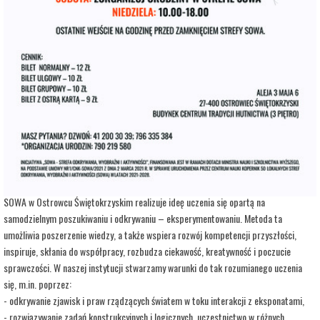
adres:
Aleja 3 Maja 6
data i godzina:
25.11.2025, g. 13:00
Info
Opis wydarzenia:
Strefa Odkrywania, Wyobraźni i Aktywności SOWA, to inicjatywa Ministra Edukacji i
Nauki. Wpisuje się w programy realizowane przez Ministra w ramach Społecznej
Odpowiedzialności Nauki, mające na celu popularyzację i upowszechnianie nauki oraz
badań naukowych.
SOWA w Ostrowcu Świętokrzyskim realizuje ideę uczenia się opartą na
samodzielnym poszukiwaniu i odkrywaniu – eksperymentowaniu. Metoda ta
umożliwia poszerzenie wiedzy, a także wspiera rozwój kompetencji przyszłości,
inspiruje, skłania do współpracy, rozbudza ciekawość, kreatywność i poczucie
sprawczości. W naszej instytucji stwarzamy warunki do tak rozumianego uczenia
się, m.in. poprzez:
- odkrywanie zjawisk i praw rządzących światem w toku interakcji z eksponatami,
- rozwiązywanie zadań konstrukcyjnych i logicznych, uczestnictwo w różnych