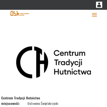
'
0
0,00
Głó
PLN
14
53
Centrum Tradycji Hutnictwa
miejscowość:
Ostrowiec Świętokrzyski