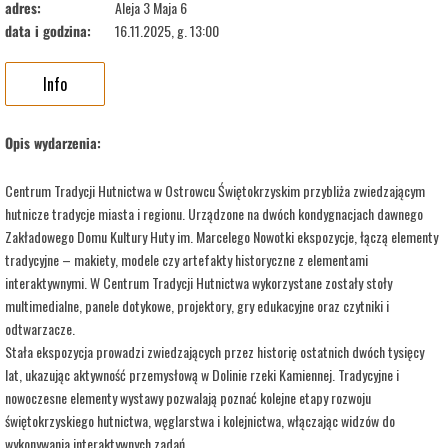
adres:
Aleja 3 Maja 6
data i godzina:
16.11.2025, g. 13:00
Info
Opis wydarzenia:
Centrum Tradycji Hutnictwa w Ostrowcu Świętokrzyskim przybliża zwiedzającym
hutnicze tradycje miasta i regionu. Urządzone na dwóch kondygnacjach dawnego
Zakładowego Domu Kultury Huty im. Marcelego Nowotki ekspozycje, łączą elementy
tradycyjne – makiety, modele czy artefakty historyczne z elementami
interaktywnymi. W Centrum Tradycji Hutnictwa wykorzystane zostały stoły
multimedialne, panele dotykowe, projektory, gry edukacyjne oraz czytniki i
odtwarzacze.
Stała ekspozycja prowadzi zwiedzających przez historię ostatnich dwóch tysięcy
lat, ukazując aktywność przemysłową w Dolinie rzeki Kamiennej. Tradycyjne i
nowoczesne elementy wystawy pozwalają poznać kolejne etapy rozwoju
świętokrzyskiego hutnictwa, węglarstwa i kolejnictwa, włączając widzów do
wykonywania interaktywnych zadań.