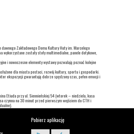
ch dawnego Zakładowego Domu Kultury Huty im. Marcelego
a wykorzystane zostały stoły multimedialne, panele dotykowe,
cyjne i nowoczesne elementy wystawy pozwalają poznać kolejne
służone dla miasta postaci, rozwój kultury, sportu i gospodarki.
ter ekspozycji gwarantują dobrze spędzony czas, pełen emocji i
na Etiuda przy ul. Siennieńskiej 54 (wtorek – niedziela, kasa
kasa czynna na 30 minut przed pierwszym wejściem do CTH i
dualne).
Pobierz aplikację
CH