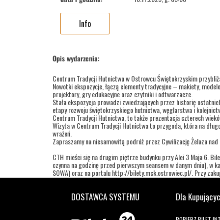
Info
Opis wydarzenia:
Centrum Tradycji Hutnictwa w Ostrowcu Świętokrzyskim przybliż
Nowotki ekspozycje, łączą elementy tradycyjne – makiety, modele
projektory, gry edukacyjne oraz czytniki i odtwarzacze.
Stała ekspozycja prowadzi zwiedzających przez historię ostatnic
etapy rozwoju świętokrzyskiego hutnictwa, węglarstwa i kolejnic
Centrum Tradycji Hutnictwa, to także prezentacja czterech wieków 
Wizyta w Centrum Tradycji Hutnictwa to przygoda, która na długo
wrażeń.
Zapraszamy na niesamowitą podróż przez Cywilizację Żelaza nad
CTH mieści się na drugim piętrze budynku przy Alei 3 Maja 6. Bile
czynna na godzinę przed pierwszym seansem w danym dniu), w kas
SOWA) oraz na portalu http://bilety.mck.ostrowiec.pl/. Przy zakupi
Godziny wejść:
DOSTAWCA SYSTEMU
Dla Kupujący
dla grup zorganizowanych
wtorek – piątek w godz.: 9.00 - 11.00; 11.30 – 13.30
POBIERZ BILET I