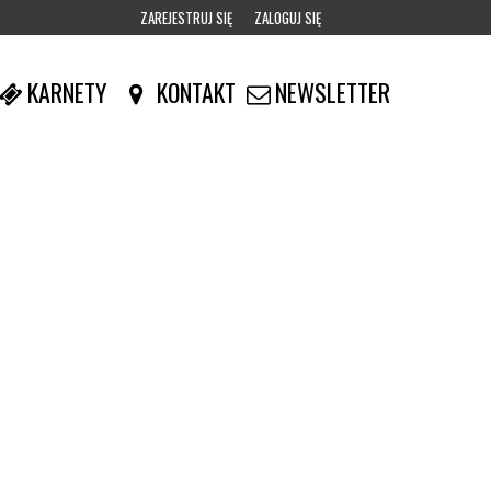
ZAREJESTRUJ SIĘ
ZALOGUJ SIĘ
0
KARNETY
KONTAKT
NEWSLETTER
0,00
PLN
14
53