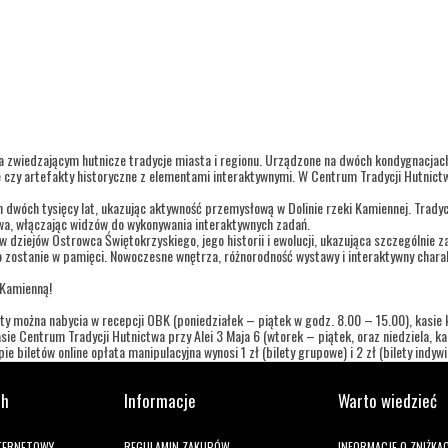
a zwiedzającym hutnicze tradycje miasta i regionu. Urządzone na dwóch kondygnacja
 czy artefakty historyczne z elementami interaktywnymi. W Centrum Tradycji Hutnictw
h dwóch tysięcy lat, ukazując aktywność przemysłową w Dolinie rzeki Kamiennej. Trady
twa, włączając widzów do wykonywania interaktywnych zadań.
dziejów Ostrowca Świętokrzyskiego, jego historii i ewolucji, ukazująca szczególnie za
 zostanie w pamięci. Nowoczesne wnętrza, różnorodność wystawy i interaktywny charak
 Kamienną!
ty można nabycia w recepcji OBK (poniedziałek – piątek w godz. 8.00 – 15.00), kasie ki
ie Centrum Tradycji Hutnictwa przy Alei 3 Maja 6 (wtorek – piątek, oraz niedziela, 
e biletów online opłata manipulacyjna wynosi 1 zł (bilety grupowe) i 2 zł (bilety indywi
ch
Informacje
Warto wiedzieć
NTERNETOWY
REGULAMIN ZAKUPÓW
INFORMACJE O ZNIŻKA