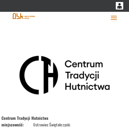
'
0
0,00
Głó
PLN
14
53
Centrum Tradycji Hutnictwa
miejscowość:
Ostrowiec Świętokrzyski