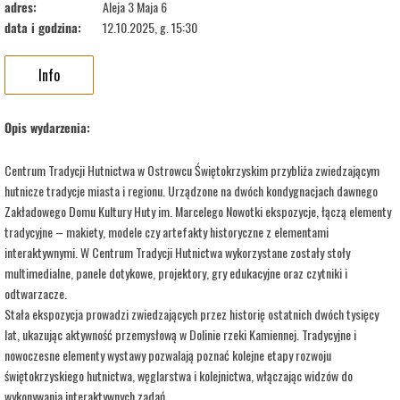
adres:
Aleja 3 Maja 6
data i godzina:
12.10.2025, g. 15:30
Info
Opis wydarzenia:
Centrum Tradycji Hutnictwa w Ostrowcu Świętokrzyskim przybliża zwiedzającym
hutnicze tradycje miasta i regionu. Urządzone na dwóch kondygnacjach dawnego
Zakładowego Domu Kultury Huty im. Marcelego Nowotki ekspozycje, łączą elementy
tradycyjne – makiety, modele czy artefakty historyczne z elementami
interaktywnymi. W Centrum Tradycji Hutnictwa wykorzystane zostały stoły
multimedialne, panele dotykowe, projektory, gry edukacyjne oraz czytniki i
odtwarzacze.
Stała ekspozycja prowadzi zwiedzających przez historię ostatnich dwóch tysięcy
lat, ukazując aktywność przemysłową w Dolinie rzeki Kamiennej. Tradycyjne i
nowoczesne elementy wystawy pozwalają poznać kolejne etapy rozwoju
świętokrzyskiego hutnictwa, węglarstwa i kolejnictwa, włączając widzów do
wykonywania interaktywnych zadań.