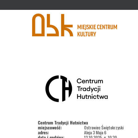
'
Centrum Tradycji Hutnictwa
miejscowość:
Ostrowiec Świętokrzyski
adres:
Aleja 3 Maja 6
data i godzina:
12.10.2025, g. 10:30