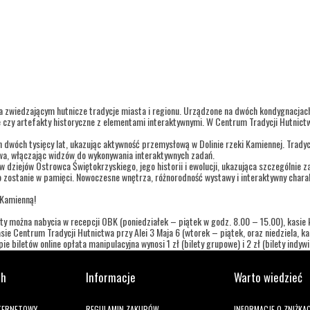
a zwiedzającym hutnicze tradycje miasta i regionu. Urządzone na dwóch kondygnacja
 czy artefakty historyczne z elementami interaktywnymi. W Centrum Tradycji Hutnictw
h dwóch tysięcy lat, ukazując aktywność przemysłową w Dolinie rzeki Kamiennej. Trady
twa, włączając widzów do wykonywania interaktywnych zadań.
dziejów Ostrowca Świętokrzyskiego, jego historii i ewolucji, ukazująca szczególnie za
 zostanie w pamięci. Nowoczesne wnętrza, różnorodność wystawy i interaktywny charak
 Kamienną!
ty można nabycia w recepcji OBK (poniedziałek – piątek w godz. 8.00 – 15.00), kasie ki
ie Centrum Tradycji Hutnictwa przy Alei 3 Maja 6 (wtorek – piątek, oraz niedziela, 
e biletów online opłata manipulacyjna wynosi 1 zł (bilety grupowe) i 2 zł (bilety indywi
ch
Informacje
Warto wiedzieć
NTERNETOWY
REGULAMIN ZAKUPÓW
INFORMACJE O ZNIŻKA