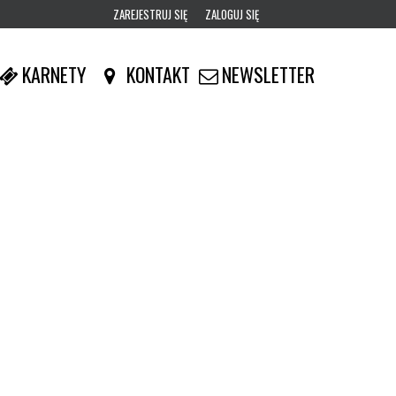
ZAREJESTRUJ SIĘ
ZALOGUJ SIĘ
0
KARNETY
KONTAKT
NEWSLETTER
0,00
PLN
14
52