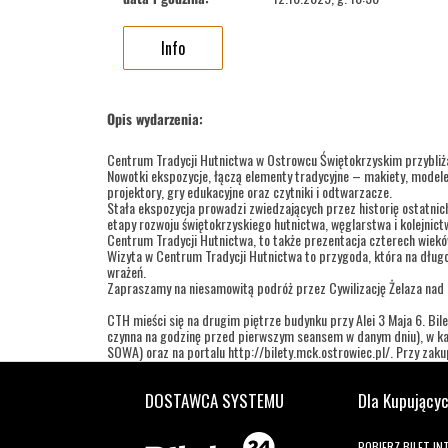
Info
Opis wydarzenia:
Centrum Tradycji Hutnictwa w Ostrowcu Świętokrzyskim przybliż
Nowotki ekspozycje, łączą elementy tradycyjne – makiety, modele
projektory, gry edukacyjne oraz czytniki i odtwarzacze.
Stała ekspozycja prowadzi zwiedzających przez historię ostatnic
etapy rozwoju świętokrzyskiego hutnictwa, węglarstwa i kolejnic
Centrum Tradycji Hutnictwa, to także prezentacja czterech wieków 
Wizyta w Centrum Tradycji Hutnictwa to przygoda, która na długo
wrażeń.
Zapraszamy na niesamowitą podróż przez Cywilizację Żelaza nad
CTH mieści się na drugim piętrze budynku przy Alei 3 Maja 6. Bile
czynna na godzinę przed pierwszym seansem w danym dniu), w kas
SOWA) oraz na portalu http://bilety.mck.ostrowiec.pl/. Przy zakupi
Godziny wejść:
DOSTAWCA SYSTEMU
Dla Kupujący
dla grup zorganizowanych
wtorek – piątek w godz.: 9.00 - 11.00; 11.30 – 13.30
POBIERZ BILET I