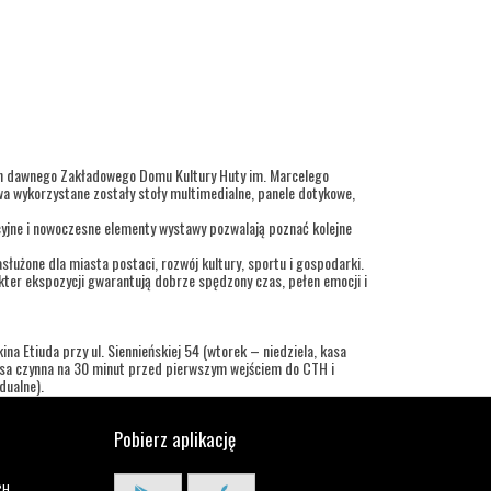
ch dawnego Zakładowego Domu Kultury Huty im. Marcelego
a wykorzystane zostały stoły multimedialne, panele dotykowe,
cyjne i nowoczesne elementy wystawy pozwalają poznać kolejne
służone dla miasta postaci, rozwój kultury, sportu i gospodarki.
ter ekspozycji gwarantują dobrze spędzony czas, pełen emocji i
na Etiuda przy ul. Siennieńskiej 54 (wtorek – niedziela, kasa
kasa czynna na 30 minut przed pierwszym wejściem do CTH i
dualne).
Pobierz aplikację
CH