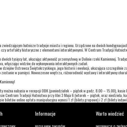
a zwiedzającym hutnicze tradycje miasta i regionu. Urządzone na dwóch kondygnacja
 czy artefakty historyczne z elementami interaktywnymi. W Centrum Tradycji Hutnictw
h dwóch tysięcy lat, ukazując aktywność przemysłową w Dolinie rzeki Kamiennej. Trady
twa, włączając widzów do wykonywania interaktywnych zadań.
dziejów Ostrowca Świętokrzyskiego, jego historii i ewolucji, ukazująca szczególnie za
 zostanie w pamięci. Nowoczesne wnętrza, różnorodność wystawy i interaktywny charak
 Kamienną!
ty można nabycia w recepcji OBK (poniedziałek – piątek w godz. 8.00 – 15.00), kasie ki
ie Centrum Tradycji Hutnictwa przy Alei 3 Maja 6 (wtorek – piątek, oraz niedziela, 
e biletów online opłata manipulacyjna wynosi 1 zł (bilety grupowe) i 2 zł (bilety indywi
ch
Informacje
Warto wiedzieć
NTERNETOWY
REGULAMIN ZAKUPÓW
INFORMACJE O ZNIŻKA