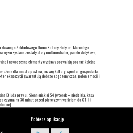
ch dawnego Zakładowego Domu Kultury Huty im. Marcelego
a wykorzystane zostały stoły multimedialne, panele dotykowe,
cyjne i nowoczesne elementy wystawy pozwalają poznać kolejne
służone dla miasta postaci, rozwój kultury, sportu i gospodarki.
ter ekspozycji gwarantują dobrze spędzony czas, pełen emocji i
na Etiuda przy ul. Siennieńskiej 54 (wtorek – niedziela, kasa
kasa czynna na 30 minut przed pierwszym wejściem do CTH i
dualne).
Pobierz aplikację
CH