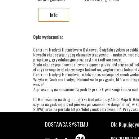
Info
Opis wydarzenia:
Centrum Tradycji Hutnictwa w Ostrowcu Świętokrzyskim przybliż
Nowotki ekspozycje, łączą elementy tradycyjne – makiety, modele
projektory, gry edukacyjne oraz czytniki i odtwarzacze.
Stała ekspozycja prowadzi zwiedzających przez historię ostatnic
etapy rozwoju świętokrzyskiego hutnictwa, węglarstwa i kolejnic
Centrum Tradycji Hutnictwa, to także prezentacja czterech wieków 
Wizyta w Centrum Tradycji Hutnictwa to przygoda, która na długo
wrażeń.
Zapraszamy na niesamowitą podróż przez Cywilizację Żelaza nad
CTH mieści się na drugim piętrze budynku przy Alei 3 Maja 6. Bile
czynna na godzinę przed pierwszym seansem w danym dniu), w kas
SOWA) oraz na portalu http://bilety.mck.ostrowiec.pl/. Przy zakupi
Godziny wejść:
DOSTAWCA SYSTEMU
Dla Kupujący
dla grup zorganizowanych
wtorek – piątek w godz.: 9.00 - 11.00; 11.30 – 13.30
POBIERZ BILET I