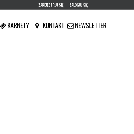
ZAREJESTRUJ SIĘ
ZALOGUJ SIĘ
0
KARNETY
KONTAKT
NEWSLETTER
0,00
PLN
14
53