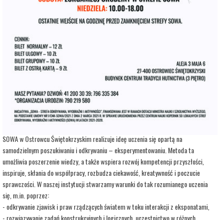
adres:
Aleja 3 Maja 6
data i godzina:
17.10.2025, g. 09:00
Info
Opis wydarzenia:
Strefa Odkrywania, Wyobraźni i Aktywności SOWA, to inicjatywa Ministra Edukacji i
Nauki. Wpisuje się w programy realizowane przez Ministra w ramach Społecznej
Odpowiedzialności Nauki, mające na celu popularyzację i upowszechnianie nauki oraz
badań naukowych.
SOWA w Ostrowcu Świętokrzyskim realizuje ideę uczenia się opartą na
samodzielnym poszukiwaniu i odkrywaniu – eksperymentowaniu. Metoda ta
umożliwia poszerzenie wiedzy, a także wspiera rozwój kompetencji przyszłości,
inspiruje, skłania do współpracy, rozbudza ciekawość, kreatywność i poczucie
sprawczości. W naszej instytucji stwarzamy warunki do tak rozumianego uczenia
się, m.in. poprzez:
- odkrywanie zjawisk i praw rządzących światem w toku interakcji z eksponatami,
- rozwiązywanie zadań konstrukcyjnych i logicznych, uczestnictwo w różnych