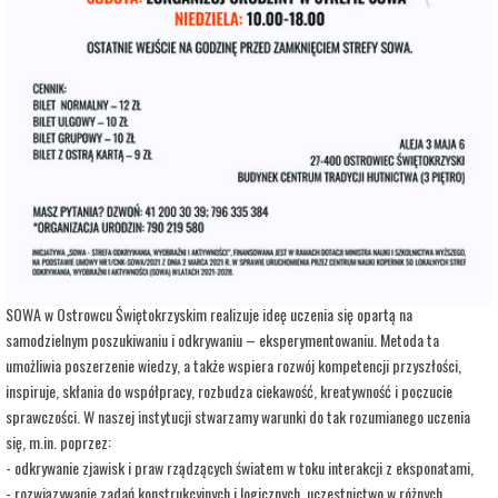
adres:
Aleja 3 Maja 6
data i godzina:
12.10.2025, g. 15:00
Info
Opis wydarzenia:
Strefa Odkrywania, Wyobraźni i Aktywności SOWA, to inicjatywa Ministra Edukacji i
Nauki. Wpisuje się w programy realizowane przez Ministra w ramach Społecznej
Odpowiedzialności Nauki, mające na celu popularyzację i upowszechnianie nauki oraz
badań naukowych.
SOWA w Ostrowcu Świętokrzyskim realizuje ideę uczenia się opartą na
samodzielnym poszukiwaniu i odkrywaniu – eksperymentowaniu. Metoda ta
umożliwia poszerzenie wiedzy, a także wspiera rozwój kompetencji przyszłości,
inspiruje, skłania do współpracy, rozbudza ciekawość, kreatywność i poczucie
sprawczości. W naszej instytucji stwarzamy warunki do tak rozumianego uczenia
się, m.in. poprzez:
- odkrywanie zjawisk i praw rządzących światem w toku interakcji z eksponatami,
- rozwiązywanie zadań konstrukcyjnych i logicznych, uczestnictwo w różnych