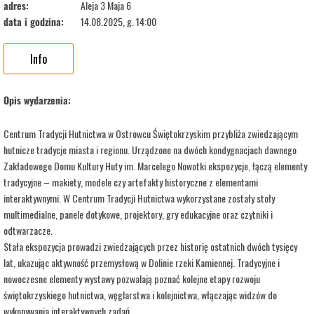
adres:
Aleja 3 Maja 6
data i godzina:
14.08.2025, g. 14:00
Info
Opis wydarzenia:
Centrum Tradycji Hutnictwa w Ostrowcu Świętokrzyskim przybliża zwiedzającym
hutnicze tradycje miasta i regionu. Urządzone na dwóch kondygnacjach dawnego
Zakładowego Domu Kultury Huty im. Marcelego Nowotki ekspozycje, łączą elementy
tradycyjne – makiety, modele czy artefakty historyczne z elementami
interaktywnymi. W Centrum Tradycji Hutnictwa wykorzystane zostały stoły
multimedialne, panele dotykowe, projektory, gry edukacyjne oraz czytniki i
odtwarzacze.
Stała ekspozycja prowadzi zwiedzających przez historię ostatnich dwóch tysięcy
lat, ukazując aktywność przemysłową w Dolinie rzeki Kamiennej. Tradycyjne i
nowoczesne elementy wystawy pozwalają poznać kolejne etapy rozwoju
świętokrzyskiego hutnictwa, węglarstwa i kolejnictwa, włączając widzów do
wykonywania interaktywnych zadań.