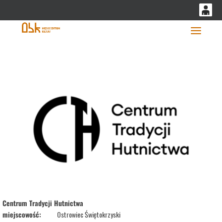
'
0
0,00
Głó
PLN
14
53
Centrum Tradycji Hutnictwa
miejscowość:
Ostrowiec Świętokrzyski