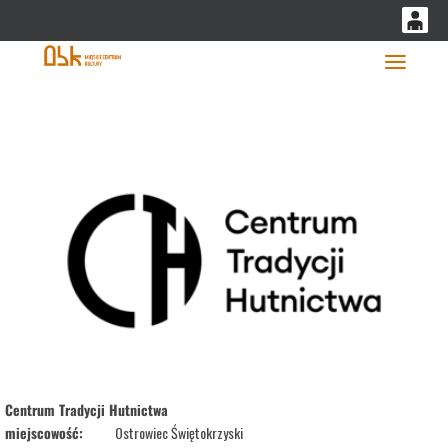
'
0
0,00
Głó
PLN
14
53
Centrum Tradycji Hutnictwa
miejscowość:
Ostrowiec Świętokrzyski