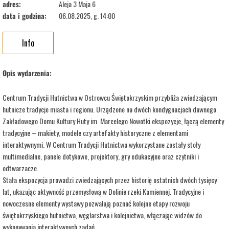
adres:
Aleja 3 Maja 6
data i godzina:
06.08.2025, g. 14:00
Info
Opis wydarzenia:
Centrum Tradycji Hutnictwa w Ostrowcu Świętokrzyskim przybliża zwiedzającym
hutnicze tradycje miasta i regionu. Urządzone na dwóch kondygnacjach dawnego
Zakładowego Domu Kultury Huty im. Marcelego Nowotki ekspozycje, łączą elementy
tradycyjne – makiety, modele czy artefakty historyczne z elementami
interaktywnymi. W Centrum Tradycji Hutnictwa wykorzystane zostały stoły
multimedialne, panele dotykowe, projektory, gry edukacyjne oraz czytniki i
odtwarzacze.
Stała ekspozycja prowadzi zwiedzających przez historię ostatnich dwóch tysięcy
lat, ukazując aktywność przemysłową w Dolinie rzeki Kamiennej. Tradycyjne i
nowoczesne elementy wystawy pozwalają poznać kolejne etapy rozwoju
świętokrzyskiego hutnictwa, węglarstwa i kolejnictwa, włączając widzów do
wykonywania interaktywnych zadań.