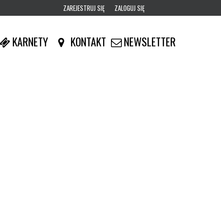
ZAREJESTRUJ SIĘ
ZALOGUJ SIĘ
0
KARNETY
KONTAKT
NEWSLETTER
0,00
PLN
14
53