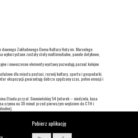
ch dawnego Zakładowego Domu Kultury Huty im. Marcelego
a wykorzystane zostały stoły multimedialne, panele dotykowe,
cyjne i nowoczesne elementy wystawy pozwalają poznać kolejne
służone dla miasta postaci, rozwój kultury, sportu i gospodarki.
ter ekspozycji gwarantują dobrze spędzony czas, pełen emocji i
na Etiuda przy ul. Siennieńskiej 54 (wtorek – niedziela, kasa
kasa czynna na 30 minut przed pierwszym wejściem do CTH i
dualne).
Pobierz aplikację
CH