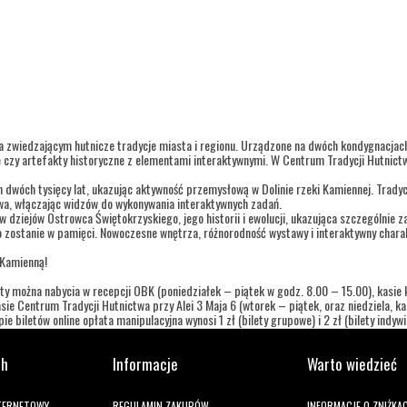
a zwiedzającym hutnicze tradycje miasta i regionu. Urządzone na dwóch kondygnacja
 czy artefakty historyczne z elementami interaktywnymi. W Centrum Tradycji Hutnictw
h dwóch tysięcy lat, ukazując aktywność przemysłową w Dolinie rzeki Kamiennej. Trady
twa, włączając widzów do wykonywania interaktywnych zadań.
dziejów Ostrowca Świętokrzyskiego, jego historii i ewolucji, ukazująca szczególnie za
 zostanie w pamięci. Nowoczesne wnętrza, różnorodność wystawy i interaktywny charak
 Kamienną!
ty można nabycia w recepcji OBK (poniedziałek – piątek w godz. 8.00 – 15.00), kasie ki
ie Centrum Tradycji Hutnictwa przy Alei 3 Maja 6 (wtorek – piątek, oraz niedziela, 
e biletów online opłata manipulacyjna wynosi 1 zł (bilety grupowe) i 2 zł (bilety indywi
ch
Informacje
Warto wiedzieć
NTERNETOWY
REGULAMIN ZAKUPÓW
INFORMACJE O ZNIŻKA