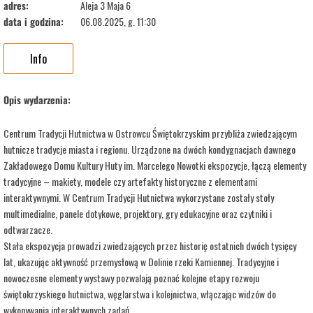
adres:
Aleja 3 Maja 6
data i godzina:
06.08.2025, g. 11:30
Info
Opis wydarzenia:
Centrum Tradycji Hutnictwa w Ostrowcu Świętokrzyskim przybliża zwiedzającym
hutnicze tradycje miasta i regionu. Urządzone na dwóch kondygnacjach dawnego
Zakładowego Domu Kultury Huty im. Marcelego Nowotki ekspozycje, łączą elementy
tradycyjne – makiety, modele czy artefakty historyczne z elementami
interaktywnymi. W Centrum Tradycji Hutnictwa wykorzystane zostały stoły
multimedialne, panele dotykowe, projektory, gry edukacyjne oraz czytniki i
odtwarzacze.
Stała ekspozycja prowadzi zwiedzających przez historię ostatnich dwóch tysięcy
lat, ukazując aktywność przemysłową w Dolinie rzeki Kamiennej. Tradycyjne i
nowoczesne elementy wystawy pozwalają poznać kolejne etapy rozwoju
świętokrzyskiego hutnictwa, węglarstwa i kolejnictwa, włączając widzów do
wykonywania interaktywnych zadań.