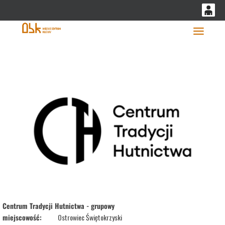
'
0
0,00
Głó
PLN
14
53
Centrum Tradycji Hutnictwa - grupowy
miejscowość:
Ostrowiec Świętokrzyski