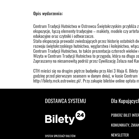
Opis wydarzenia:
Centrum Tradycji Hutnictwa w Ostrowcu Świętokrzyskim przybliża 
ekspozycje, łączą elementy tradycyjne – makiety, modele czy artefa
edukacyjne oraz czytniki i odtwarzacze.
Stała ekspozycja prowadzi zwiedzających przez historię ostatnich 
rozwoju świętokrzyskiego hutnictwa, węglarstwa i kolejnictwa, włą
Centrum Tradycji Hutnictwa, to także prezentacja czterech wieków dz
Wizyta w Centrum Tradycji Hutnictwa to przygoda, która na długo z
Zapraszamy na niesamowitą podróż przez Cywilizację Żelaza nad Ka
CTH mieści się na drugim piętrze budynku przy Alei 3 Maja 6. Bilety
godzinę przed pierwszym seansem w danym dniu), w kasie Centrum Tr
http://bilety.mck.ostrowiec.pl/. Przy zakupie biletów online opłata ma
Godziny wejść:
DOSTAWCA SYSTEMU
Dla Kupującyc
dla grup zorganizowanych
wtorek – piątek w godz.: 9.00 - 11.00; 11.30 – 13.30
poniedziałek i sobota – nieczynne
POBIERZ BILET INT
* niedziela – po wcześniejszym ustaleniu telefonicznie.
KOMUNIKATY, ZMIA
dla osób indywidualnych
NEWSLETTER
SYSTEM SPRZEDAŻY BILETÓW