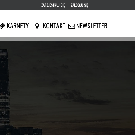
ZAREJESTRUJ SIĘ
ZALOGUJ SIĘ
0
KARNETY
KONTAKT
NEWSLETTER
0,00
PLN
14
53