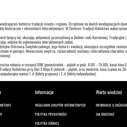
zwiedzającym hutnicze tradycje miasta i regionu. Urządzone na dwóch kondygnacjach da
kty historyczne z elementami interaktywnymi. W Centrum Tradycji Hutnictwa wykorzystane
dwóch tysięcy lat, ukazując aktywność przemysłową w Dolinie rzeki Kamiennej. Tradycyjne
czając widzów do wykonywania interaktywnych zadań.
iejów Ostrowca Świętokrzyskiego, jego historii i ewolucji, ukazująca szczególnie zasłużon
ostanie w pamięci. Nowoczesne wnętrza, różnorodność wystawy i interaktywny charakter e
mienną!
 można nabycia w recepcji OBK (poniedziałek – piątek w godz. 8.00 – 15.00), kasie kina Et
adycji Hutnictwa przy Alei 3 Maja 6 (wtorek – piątek, oraz niedziela, kasa czynna na 3
nipulacyjna wynosi 1 zł (bilety grupowe) i 2 zł (bilety indywidualne).
h
Informacje
Warto wiedzieć
ERNETOWY
REGULAMIN ZAKUPÓW INTERNETOWYCH
INFORMACJE O ZNIŻKAC
NY
POLITYKA PRYWATNOŚCI
JAK DOJECHAĆ
POLITYKA COOKIES