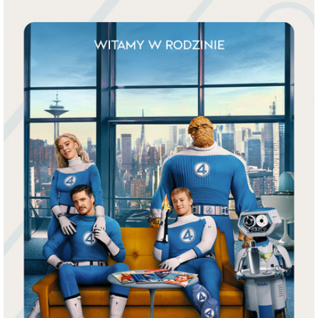
FANTASTYCZNA 4: PIERWSZE KROKI - 2D dubbing
miejscowość:
Ostrowiec Świętokrzyski
adres:
Aleja 3 Maja 6
data i godzina:
02.08.2025, g. 17:00
Info