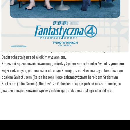
Opis wydarzenia:
Marvel Studios przedstawia film „Fantastyczna Czwórka: Pierwsze kroki”. Obraz
osadzony w ekscytującym retro-futurystycznym świecie inspirowanym estetyką lat
60-tych, w którym poznamy Pierwszą Rodzinę Marvela. Reed Richards/Pan
Fantastyczny (Pedro Pascal), Sue Storm/Niewidzialna Kobieta (Vanessa Kirby),
Johnny Storm/Ludzka Pochodnia (Joseph Quinn) i Ben Grimm/Stwór (Ebon Moss-
Bachrach) stają przed wielkim wyzwaniem.
Zmuszeni są zachować równowagę między życiem superbohaterów i utrzymaniem
więzi rodzinnych, jednocześnie chroniąc Ziemię przed złowieszczym kosmicznym
bogiem Galactusem (Ralph Ineson) i jego enigmatycznym heroldem Srebrnym
Surferem (Julia Garner). Nie dość, że Galactus pragnie pożreć naszą planetę, to
jeszcze niespodziewanie sprawy nabierają bardzo osobistego charakteru…