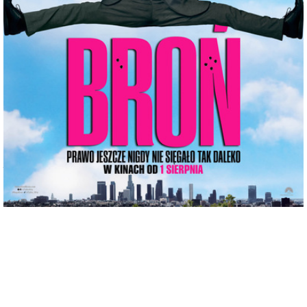
adres:
Aleja 3 Maja 6
data i godzina:
02.08.2025, g. 19:45
Info
Opis wydarzenia:
Reboot serii „Naga broń” z Liamem Neesonem w kinach od 1 sierpnia 2025 roku.
Tylko jeden człowiek ma szczególny zestaw umiejętności… aby dowodzić policyjną
jednostką specjalną! Porucznik Frank Drebin Jr. podąża śladami ojca w
komedii „Naga Broń”.