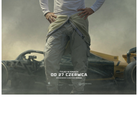
adres:
Aleja 3 Maja 6
data i godzina:
09.07.2025, g. 19:15
Info
Opis wydarzenia:
Brad Pitt wciela się w byłego kierowcę, który powraca do Formuły 1, wraz z
Damsonem Idrisem jego kolegą z zespołu w APXGP, fikcyjnym zespole na starcie.
Film był kręcony podczas rzeczywistych weekendów Grand Prix, podczas których
zespół rywalizuje z tytanami tego sportu.