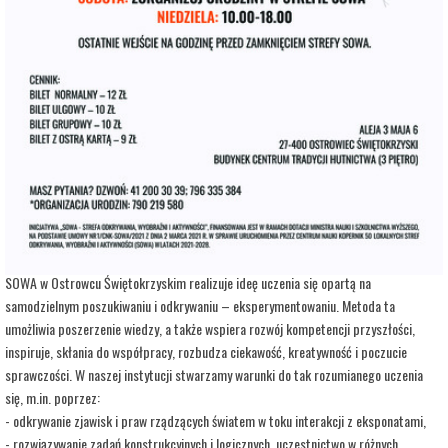
adres:
Aleja 3 Maja 6
data i godzina:
15.07.2025, g. 11:00
Info
Opis wydarzenia:
Strefa Odkrywania, Wyobraźni i Aktywności SOWA, to inicjatywa Ministra Edukacji i
Nauki. Wpisuje się w programy realizowane przez Ministra w ramach Społecznej
Odpowiedzialności Nauki, mające na celu popularyzację i upowszechnianie nauki oraz
badań naukowych.
SOWA w Ostrowcu Świętokrzyskim realizuje ideę uczenia się opartą na
samodzielnym poszukiwaniu i odkrywaniu – eksperymentowaniu. Metoda ta
umożliwia poszerzenie wiedzy, a także wspiera rozwój kompetencji przyszłości,
inspiruje, skłania do współpracy, rozbudza ciekawość, kreatywność i poczucie
sprawczości. W naszej instytucji stwarzamy warunki do tak rozumianego uczenia
się, m.in. poprzez:
- odkrywanie zjawisk i praw rządzących światem w toku interakcji z eksponatami,
- rozwiązywanie zadań konstrukcyjnych i logicznych, uczestnictwo w różnych