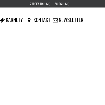
ZAREJESTRUJ SIĘ
ZALOGUJ SIĘ
0
KARNETY
KONTAKT
NEWSLETTER
0,00
PLN
14
53