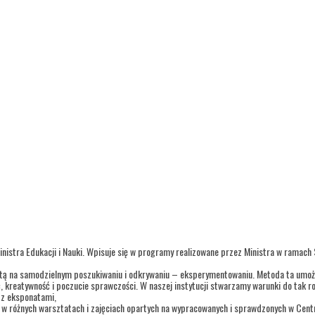
inistra Edukacji i Nauki. Wpisuje się w programy realizowane przez Ministra w ramach
tą na samodzielnym poszukiwaniu i odkrywaniu – eksperymentowaniu. Metoda ta umożl
ć, kreatywność i poczucie sprawczości. W naszej instytucji stwarzamy warunki do tak r
i z eksponatami,
o w różnych warsztatach i zajęciach opartych na wypracowanych i sprawdzonych w Cen