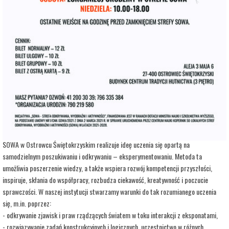
adres:
Aleja 3 Maja 6
data i godzina:
08.07.2025, g. 12:00
Info
Opis wydarzenia:
Strefa Odkrywania, Wyobraźni i Aktywności SOWA, to inicjatywa Ministra Edukacji i
Nauki. Wpisuje się w programy realizowane przez Ministra w ramach Społecznej
Odpowiedzialności Nauki, mające na celu popularyzację i upowszechnianie nauki oraz
badań naukowych.
SOWA w Ostrowcu Świętokrzyskim realizuje ideę uczenia się opartą na
samodzielnym poszukiwaniu i odkrywaniu – eksperymentowaniu. Metoda ta
umożliwia poszerzenie wiedzy, a także wspiera rozwój kompetencji przyszłości,
inspiruje, skłania do współpracy, rozbudza ciekawość, kreatywność i poczucie
sprawczości. W naszej instytucji stwarzamy warunki do tak rozumianego uczenia
się, m.in. poprzez:
- odkrywanie zjawisk i praw rządzących światem w toku interakcji z eksponatami,
- rozwiązywanie zadań konstrukcyjnych i logicznych, uczestnictwo w różnych