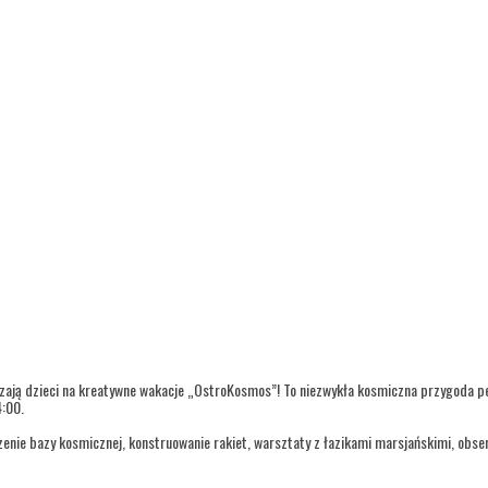
ają dzieci na kreatywne wakacje „OstroKosmos”! To niezwykła kosmiczna przygoda peł
:00.
zenie bazy kosmicznej, konstruowanie rakiet, warsztaty z łazikami marsjańskimi, obs