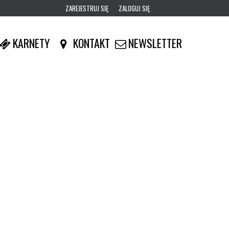
ZAREJESTRUJ SIĘ
ZALOGUJ SIĘ
0
KARNETY
KONTAKT
NEWSLETTER
0,00
PLN
14
52