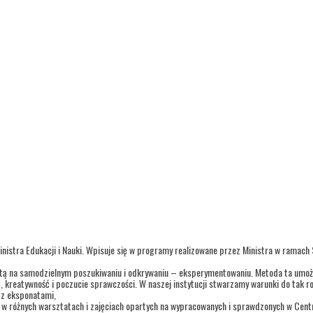
inistra Edukacji i Nauki. Wpisuje się w programy realizowane przez Ministra w ramach
tą na samodzielnym poszukiwaniu i odkrywaniu – eksperymentowaniu. Metoda ta umożl
ć, kreatywność i poczucie sprawczości. W naszej instytucji stwarzamy warunki do tak r
i z eksponatami,
o w różnych warsztatach i zajęciach opartych na wypracowanych i sprawdzonych w Cen