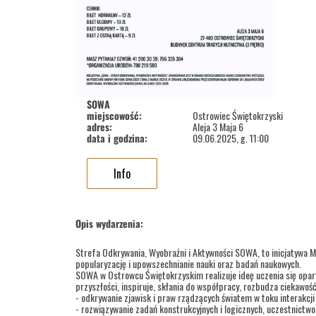
SOWA
miejscowość:
Ostrowiec Świętokrzyski
adres:
Aleja 3 Maja 6
data i godzina:
09.06.2025, g. 11:00
Info
Opis wydarzenia:
Strefa Odkrywania, Wyobraźni i Aktywności SOWA, to inicjatywa M
popularyzację i upowszechnianie nauki oraz badań naukowych.
SOWA w Ostrowcu Świętokrzyskim realizuje ideę uczenia się opar
przyszłości, inspiruje, skłania do współpracy, rozbudza ciekawoś
- odkrywanie zjawisk i praw rządzących światem w toku interakcj
- rozwiązywanie zadań konstrukcyjnych i logicznych, uczestnictw