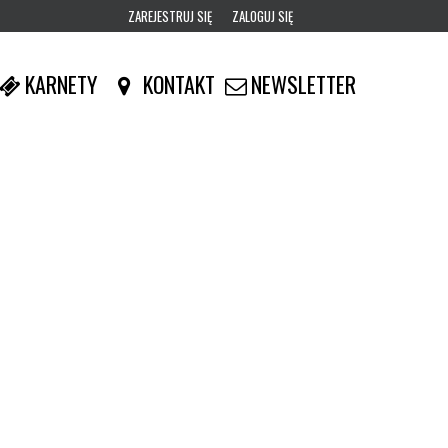
ZAREJESTRUJ SIĘ
ZALOGUJ SIĘ
0
KARNETY
KONTAKT
NEWSLETTER
0,00
PLN
14
53