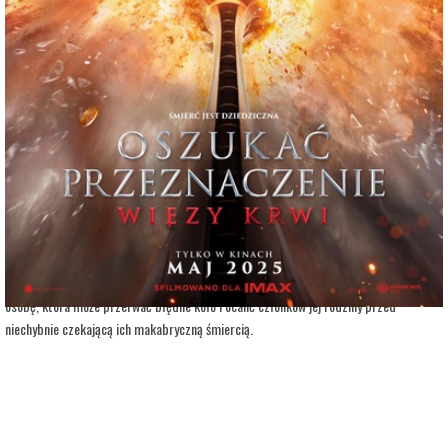
adres:
Aleja 3 Maja 6
data i godzina:
11.05.2025, g. 20:30
Info
Opis wydarzenia:
Gdy namieszasz w planach Śmierci, zrobi się nieprzyjemnie.
Najnowsza odsłona krwawego i kasowego cyklu studia New Line Cinema, zabiera
widzów do samych początków tego, jak śmierć zaczęła realizować swoje obłąkane
poczucie sprawiedliwości. Prześladowana strasznym, powtarzającym się
koszmarem studentka Stefanie wraca do rodzinnego miasta. Chce odnaleźć jedyną
osobę, która może przerwać błędne koło i ocalić członków jej rodziny przed
niechybnie czekającą ich makabryczną śmiercią.