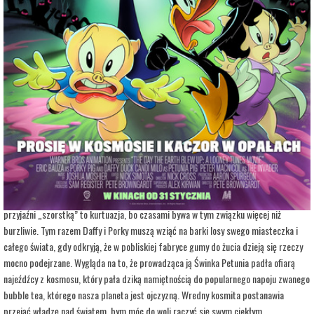
adres:
Siennieńska 54
data i godzina:
09.02.2025, g. 15:50
Info
Opis wydarzenia:
Ulubieńcy najmłodszych i nie tylko, bohaterowie ponadczasowej serii animacji z cyklu
Looney Tunes czyli Kaczor Daffy i Prosiak Porky debiutują na wielkim ekranie!
Szalone przygody, mnóstwo humoru i mądre przesłanie to specjalność Looney Tunes.
Wie o tym każde dziecko i co najmniej połowa dorosłych na świecie.
Kaczor Daffy i Prosiak Porky to bohaterowie jedyni w swoim rodzaju. Nazwanie ich
przyjaźni „szorstką” to kurtuazja, bo czasami bywa w tym związku więcej niż
burzliwie. Tym razem Daffy i Porky muszą wziąć na barki losy swego miasteczka i
całego świata, gdy odkryją, że w pobliskiej fabryce gumy do żucia dzieją się rzeczy
mocno podejrzane. Wygląda na to, że prowadząca ją Świnka Petunia padła ofiarą
najeźdźcy z kosmosu, który pała dziką namiętnością do popularnego napoju zwanego
bubble tea, którego nasza planeta jest ojczyzną. Wredny kosmita postanawia
przejąć władzę nad światem, bym móc do woli raczyć się swym ciekłym