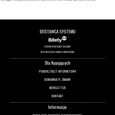
przysmakiem. Ale niedoczekanie! Dzielny Kaczor i sprytny Prosiak zrobią wszystko,
by ocalić ludzkość, swoje miasteczko i Świnkę Petunię. I być może nawet im się uda,
o ile wcześniej koszmarnie się nie pokłócą.
DOSTAWCA SYSTEMU
SYSTEM SPRZEDAŻY BILETÓW
2022 WSZELKIE PRAWA ZASTRZEŻONE
Dla Kupujących
POBIERZ BILET INTERNETOWY
KOMUNIKATY, ZMIANY
NEWSLETTER
KONTAKT
Informacje