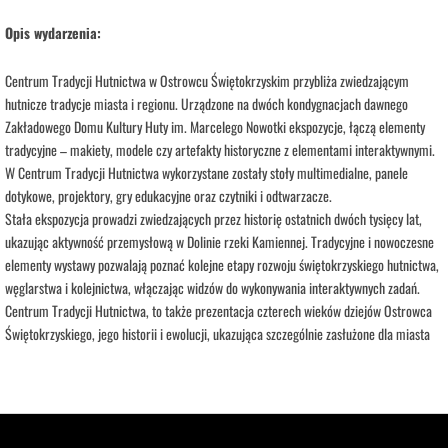
Opis wydarzenia:
Centrum Tradycji Hutnictwa w Ostrowcu Świętokrzyskim przybliża zwiedzającym
hutnicze tradycje miasta i regionu. Urządzone na dwóch kondygnacjach dawnego
Zakładowego Domu Kultury Huty im. Marcelego Nowotki ekspozycje, łączą elementy
tradycyjne – makiety, modele czy artefakty historyczne z elementami interaktywnymi.
W Centrum Tradycji Hutnictwa wykorzystane zostały stoły multimedialne, panele
dotykowe, projektory, gry edukacyjne oraz czytniki i odtwarzacze.
Stała ekspozycja prowadzi zwiedzających przez historię ostatnich dwóch tysięcy lat,
ukazując aktywność przemysłową w Dolinie rzeki Kamiennej. Tradycyjne i nowoczesne
elementy wystawy pozwalają poznać kolejne etapy rozwoju świętokrzyskiego hutnictwa,
węglarstwa i kolejnictwa, włączając widzów do wykonywania interaktywnych zadań.
Centrum Tradycji Hutnictwa, to także prezentacja czterech wieków dziejów Ostrowca
Świętokrzyskiego, jego historii i ewolucji, ukazująca szczególnie zasłużone dla miasta
postaci, rozwój kultury, sportu i gospodarki.
Wizyta w Centrum Tradycji Hutnictwa to przygoda, która na długo zostanie w pamięci.
Nowoczesne wnętrza, różnorodność wystawy i interaktywny charakter ekspozycji
gwarantują dobrze spędzony czas, pełen emocji i wrażeń.