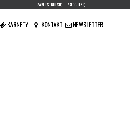
ZAREJESTRUJ SIĘ
ZALOGUJ SIĘ
0
KARNETY
KONTAKT
NEWSLETTER
0,00
PLN
14
52