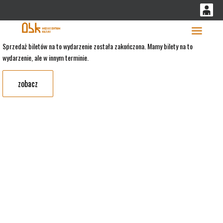
'
0
0,00
Głó
Sprzedaż biletów na to wydarzenie została zakończona. Mamy bilety na to
wydarzenie, ale w innym terminie.
PLN
zobacz
14
53