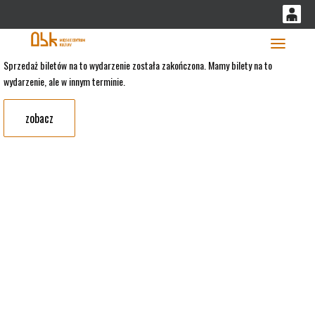
'
0
0,00
Głó
Sprzedaż biletów na to wydarzenie została zakończona. Mamy bilety na to
wydarzenie, ale w innym terminie.
PLN
zobacz
14
53