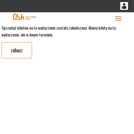
'
0
0,00
Głó
Sprzedaż biletów na to wydarzenie została zakończona. Mamy bilety na to
wydarzenie, ale w innym terminie.
PLN
zobacz
14
51