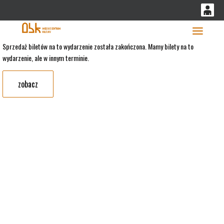
'
0
0,00
Głó
Sprzedaż biletów na to wydarzenie została zakończona. Mamy bilety na to
wydarzenie, ale w innym terminie.
PLN
zobacz
14
53