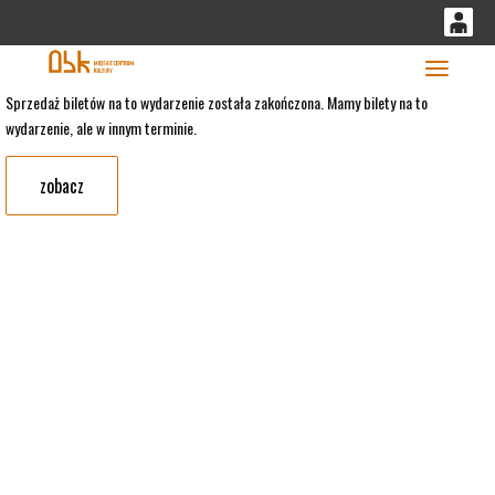
'
0
0,00
Głó
Sprzedaż biletów na to wydarzenie została zakończona. Mamy bilety na to
wydarzenie, ale w innym terminie.
PLN
zobacz
14
53