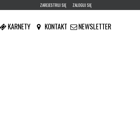
ZAREJESTRUJ SIĘ
ZALOGUJ SIĘ
0
KARNETY
KONTAKT
NEWSLETTER
0,00
PLN
14
49