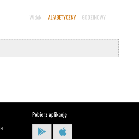
Widok:
ALFABETYCZNY
GODZINOWY
Pobierz aplikację
CH