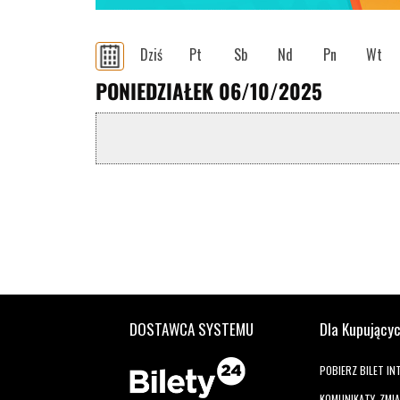
Dziś
Pt
Sb
Nd
Pn
Wt
PONIEDZIAŁEK 06/10/2025
DOSTAWCA SYSTEMU
Dla Kupujący
POBIERZ BILET I
KOMUNIKATY, ZMI