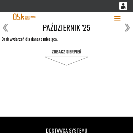
'
0
PAŹDZIERNIK '25
0,00
Głó
PLN
Brak wydarzeń dla danego miesiąca.
ZOBACZ SIERPIEŃ
14
51
DOSTAWCA SYSTEMU