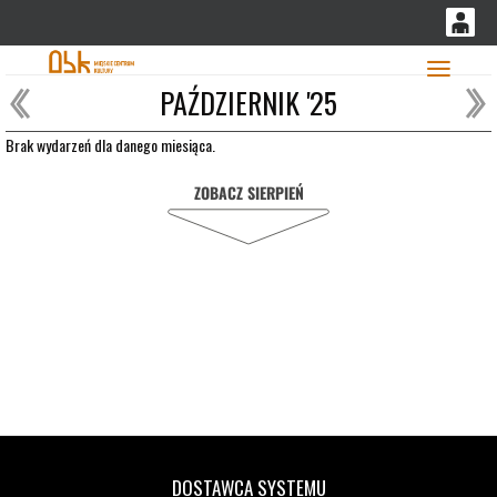
'
0
PAŹDZIERNIK '25
0,00
Głó
PLN
Brak wydarzeń dla danego miesiąca.
ZOBACZ SIERPIEŃ
14
52
DOSTAWCA SYSTEMU