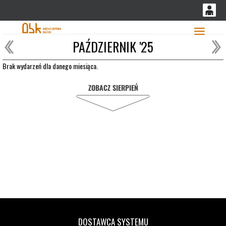
'
0
PAŹDZIERNIK '25
0,00
Głó
PLN
Brak wydarzeń dla danego miesiąca.
ZOBACZ SIERPIEŃ
14
49
DOSTAWCA SYSTEMU