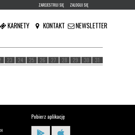
ZAREJESTRUJ SIĘ
ZALOGUJ SIĘ
0
KARNETY
KONTAKT
NEWSLETTER
0,00
PLN
14
54
2
23
24
25
26
27
28
29
30
31
Pobierz aplikację
CH