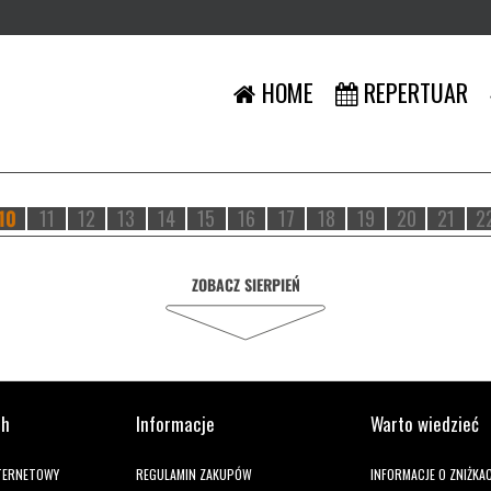
HOME
REPERTUAR
10
11
12
13
14
15
16
17
18
19
20
21
2
ZOBACZ SIERPIEŃ
ch
Informacje
Warto wiedzieć
NTERNETOWY
REGULAMIN ZAKUPÓW
INFORMACJE O ZNIŻKA