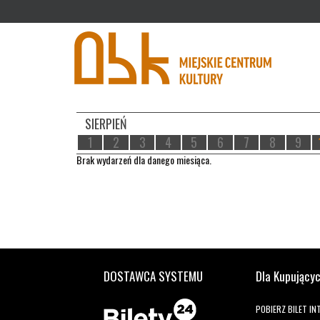
'
SIERPIEŃ
1
2
3
4
5
6
7
8
9
Brak wydarzeń dla danego miesiąca.
DOSTAWCA SYSTEMU
Dla Kupujący
POBIERZ BILET I