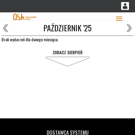
'
0
PAŹDZIERNIK '25
0,00
Głó
PLN
Brak wydarzeń dla danego miesiąca.
ZOBACZ SIERPIEŃ
14
52
DOSTAWCA SYSTEMU