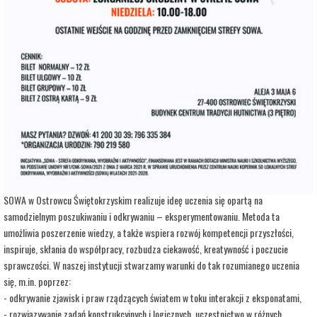
adres:
Aleja 3 Maja 6
data i godzina:
24.10.2025, g. 13:00
Info
Opis wydarzenia:
Strefa Odkrywania, Wyobraźni i Aktywności SOWA, to inicjatywa Ministra Edukacji i
Nauki. Wpisuje się w programy realizowane przez Ministra w ramach Społecznej
Odpowiedzialności Nauki, mające na celu popularyzację i upowszechnianie nauki oraz
badań naukowych.
SOWA w Ostrowcu Świętokrzyskim realizuje ideę uczenia się opartą na
samodzielnym poszukiwaniu i odkrywaniu – eksperymentowaniu. Metoda ta
umożliwia poszerzenie wiedzy, a także wspiera rozwój kompetencji przyszłości,
inspiruje, skłania do współpracy, rozbudza ciekawość, kreatywność i poczucie
sprawczości. W naszej instytucji stwarzamy warunki do tak rozumianego uczenia
się, m.in. poprzez:
- odkrywanie zjawisk i praw rządzących światem w toku interakcji z eksponatami,
- rozwiązywanie zadań konstrukcyjnych i logicznych, uczestnictwo w różnych